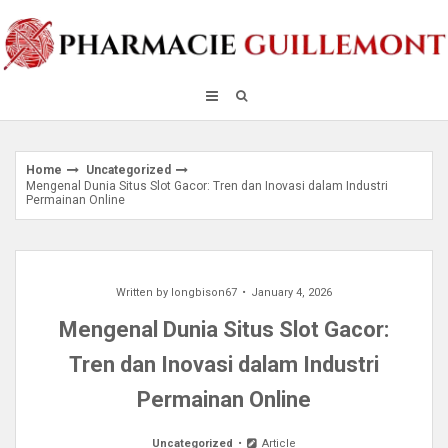
Skip
to
content
Home
Uncategorized
Mengenal Dunia Situs Slot Gacor: Tren dan Inovasi dalam Industri
Permainan Online
Written by
longbison67
January 4, 2026
Mengenal Dunia Situs Slot Gacor:
Tren dan Inovasi dalam Industri
Permainan Online
Uncategorized
Article