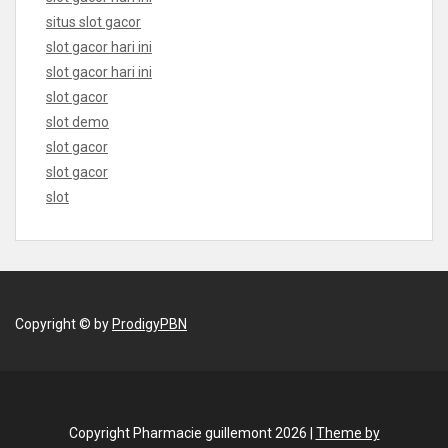
situs slot gacor
slot gacor hari ini
slot gacor hari ini
slot gacor
slot demo
slot gacor
slot gacor
slot
Copyright © by
ProdigyPBN
Copyright Pharmacie guillemont 2026 |
Theme by