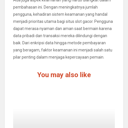
pembahasan ini. Dengan meningkatnya jumlah
pengguna, kehadiran sistem keamanan yang handal
menjadi prioritas utama bagi situs slot gacor. Pengguna
dapat merasa nyaman dan aman saat bermain karena
data pribadi dan transaksi mereka dilindungi dengan
baik. Dari enkripsi data hingga metode pembayaran
yang beragam, faktor keamanan ini menjadi salah satu
pilar penting dalam menjaga kepercayaan pemain.
You may also like