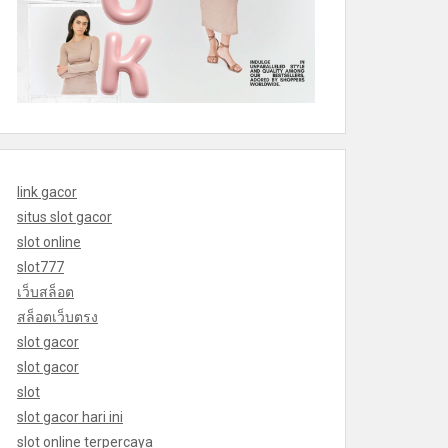
link gacor
situs slot gacor
slot online
slot777
เว็บสล็อต
สล็อตเว็บตรง
slot gacor
slot gacor
slot
slot gacor hari ini
slot online terpercaya