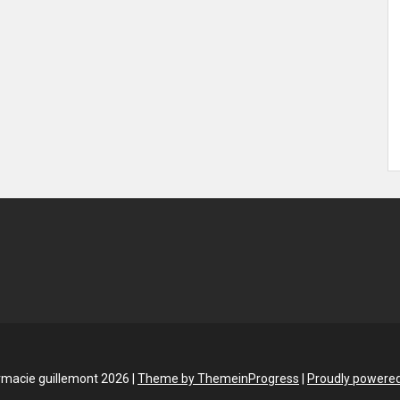
rmacie guillemont 2026 |
Theme by ThemeinProgress
|
Proudly powere