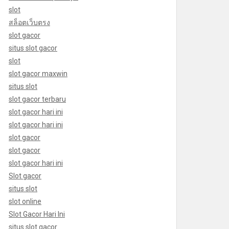
slot
สล็อตเว็บตรง
slot gacor
situs slot gacor
slot
slot gacor maxwin
situs slot
slot gacor terbaru
slot gacor hari ini
slot gacor hari ini
slot gacor
slot gacor
slot gacor hari ini
Slot gacor
situs slot
slot online
Slot Gacor Hari Ini
situs slot gacor