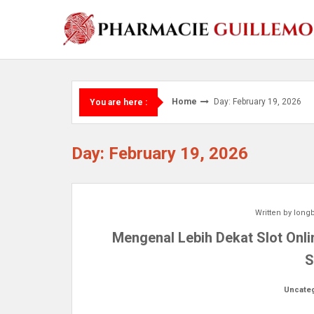
Skip
to
content
Home
Day: February 19, 2026
You are here :
Day: February 19, 2026
Written by
long
Mengenal Lebih Dekat Slot Onl
S
Uncate