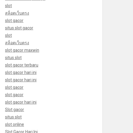
slot
สล็อตเว็บตรง
slot gacor
situs slot gacor
slot
สล็อตเว็บตรง
slot gacor maxwin
situs slot
slot gacor terbaru
slot gacor hari ini
slot gacor hari ini
slot gacor
slot gacor
slot gacor hari ini
Slot gacor
situs slot
slot online
Slot Gacor Hari Ini