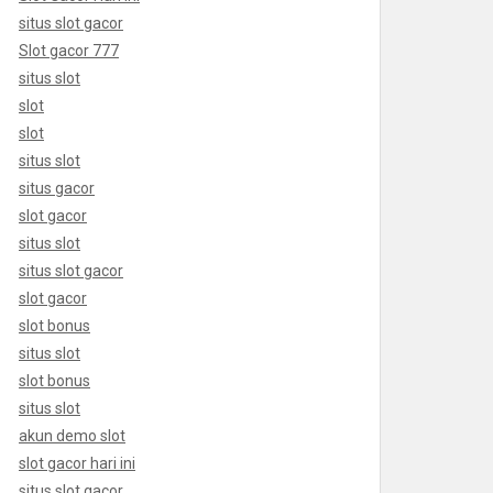
situs slot gacor
Slot gacor 777
situs slot
slot
slot
situs slot
situs gacor
slot gacor
situs slot
situs slot gacor
slot gacor
slot bonus
situs slot
slot bonus
situs slot
akun demo slot
slot gacor hari ini
situs slot gacor