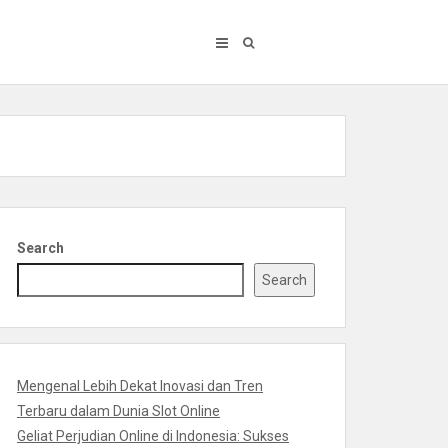
Search
Search
Mengenal Lebih Dekat Inovasi dan Tren
Terbaru dalam Dunia Slot Online
Geliat Perjudian Online di Indonesia: Sukses